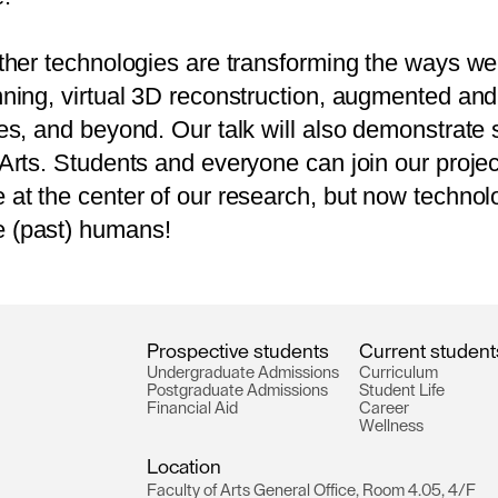
t
h
e
r
t
e
c
h
n
o
l
o
g
i
e
s
a
r
e
t
r
a
n
s
f
o
r
m
i
n
g
t
h
e
w
a
y
s
w
e
n
n
i
n
g
,
v
i
r
t
u
a
l
3
D
r
e
c
o
n
s
t
r
u
c
t
i
o
n
,
a
u
g
m
e
n
t
e
d
a
n
d
e
s
,
a
n
d
b
e
y
o
n
d
.
O
u
r
t
a
l
k
w
i
l
l
a
l
s
o
d
e
m
o
n
s
t
r
a
t
e
A
r
t
s
.
S
t
u
d
e
n
t
s
a
n
d
e
v
e
r
y
o
n
e
c
a
n
j
o
i
n
o
u
r
p
r
o
j
e
e
a
t
t
h
e
c
e
n
t
e
r
o
f
o
u
r
r
e
s
e
a
r
c
h
,
b
u
t
n
o
w
t
e
c
h
n
o
l
e
(
p
a
s
t
)
h
u
m
a
n
s
!
P
r
o
s
p
e
c
t
i
v
e
s
t
u
d
e
n
t
s
C
u
r
r
e
n
t
s
t
u
d
e
n
t
U
n
d
e
r
g
r
a
d
u
a
t
e
A
d
m
i
s
s
i
o
n
s
C
u
r
r
i
c
u
l
u
m
P
o
s
t
g
r
a
d
u
a
t
e
A
d
m
i
s
s
i
o
n
s
S
t
u
d
e
n
t
L
i
f
e
F
i
n
a
n
c
i
a
l
A
i
d
C
a
r
e
e
r
W
e
l
l
n
e
s
s
L
o
c
a
t
i
o
n
F
a
c
u
l
t
y
o
f
A
r
t
s
G
e
n
e
r
a
l
O
f
f
i
c
e
,
R
o
o
m
4
.
0
5
,
4
/
F