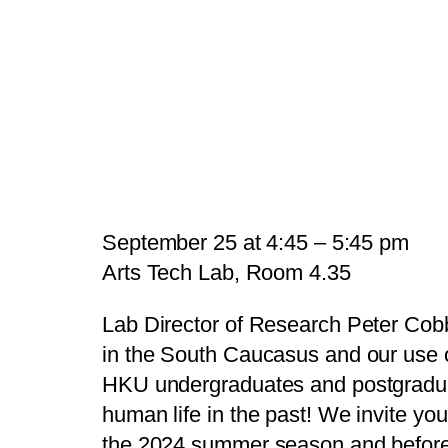
September 25 at 4:45 – 5:45 pm
Arts Tech Lab, Room 4.35
L
a
b
D
i
r
e
c
t
o
r
o
f
R
e
s
e
a
r
c
h
P
e
t
e
r
C
o
b
i
n
t
h
e
S
o
u
t
h
C
a
u
c
a
s
u
s
a
n
d
o
u
r
u
s
e
H
K
U
u
n
d
e
r
g
r
a
d
u
a
t
e
s
a
n
d
p
o
s
t
g
r
a
d
u
h
u
m
a
n
l
i
f
e
i
n
t
h
e
p
a
s
t
!
W
e
i
n
v
i
t
e
y
o
u
t
h
e
2
0
2
4
s
u
m
m
e
r
s
e
a
s
o
n
a
n
d
b
e
f
o
r