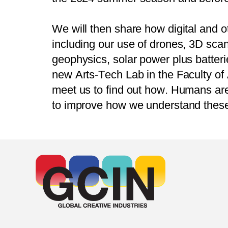
W
e
w
i
l
l
t
h
e
n
s
h
a
r
e
h
o
w
d
i
g
i
t
a
l
a
n
d
o
i
n
c
l
u
d
i
n
g
o
u
r
u
s
e
o
f
d
r
o
n
e
s
,
3
D
s
c
a
g
e
o
p
h
y
s
i
c
s
,
s
o
l
a
r
p
o
w
e
r
p
l
u
s
b
a
t
t
e
r
i
n
e
w
A
r
t
s
-
T
e
c
h
L
a
b
i
n
t
h
e
F
a
c
u
l
t
y
o
f
m
e
e
t
u
s
t
o
f
i
n
d
o
u
t
h
o
w
.
H
u
m
a
n
s
a
r
t
o
i
m
p
r
o
v
e
h
o
w
w
e
u
n
d
e
r
s
t
a
n
d
t
h
e
s