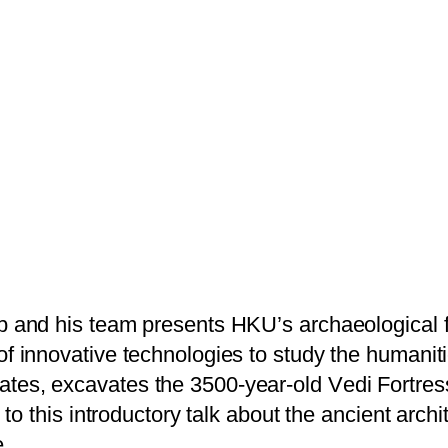
b
a
n
d
h
i
s
t
e
a
m
p
r
e
s
e
n
t
s
H
K
U
’
s
a
r
c
h
a
e
o
l
o
g
i
c
a
l
o
f
i
n
n
o
v
a
t
i
v
e
t
e
c
h
n
o
l
o
g
i
e
s
t
o
s
t
u
d
y
t
h
e
h
u
m
a
n
i
t
i
a
t
e
s
,
e
x
c
a
v
a
t
e
s
t
h
e
3
5
0
0
-
y
e
a
r
-
o
l
d
V
e
d
i
F
o
r
t
r
e
s
t
o
t
h
i
s
i
n
t
r
o
d
u
c
t
o
r
y
t
a
l
k
a
b
o
u
t
t
h
e
a
n
c
i
e
n
t
a
r
c
h
i
e
.