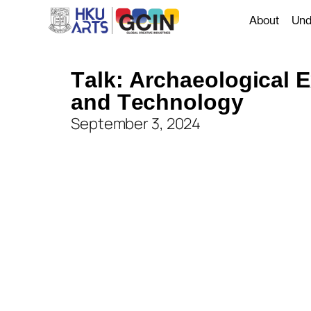
About
Und
T
a
l
k
:
A
r
c
h
a
e
o
l
o
g
i
c
a
l
E
a
n
d
T
e
c
h
n
o
l
o
g
y
September 3, 2024