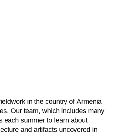
f
i
e
l
d
w
o
r
k
i
n
t
h
e
c
o
u
n
t
r
y
o
f
A
r
m
e
n
i
a
e
s
.
O
u
r
t
e
a
m
,
w
h
i
c
h
i
n
c
l
u
d
e
s
m
a
n
y
s
e
a
c
h
s
u
m
m
e
r
t
o
l
e
a
r
n
a
b
o
u
t
t
e
c
t
u
r
e
a
n
d
a
r
t
i
f
a
c
t
s
u
n
c
o
v
e
r
e
d
i
n