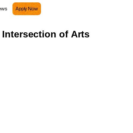
ews
Apply Now
I
n
t
e
r
s
e
c
t
i
o
n
o
f
A
r
t
s