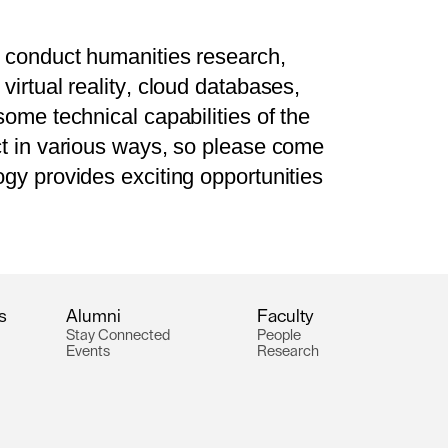
c
o
n
d
u
c
t
h
u
m
a
n
i
t
i
e
s
r
e
s
e
a
r
c
h
,
v
i
r
t
u
a
l
r
e
a
l
i
t
y
,
c
l
o
u
d
d
a
t
a
b
a
s
e
s
,
s
o
m
e
t
e
c
h
n
i
c
a
l
c
a
p
a
b
i
l
i
t
i
e
s
o
f
t
h
e
c
t
i
n
v
a
r
i
o
u
s
w
a
y
s
,
s
o
p
l
e
a
s
e
c
o
m
e
o
g
y
p
r
o
v
i
d
e
s
e
x
c
i
t
i
n
g
o
p
p
o
r
t
u
n
i
t
i
e
s
s
A
l
u
m
n
i
F
a
c
u
l
t
y
S
t
a
y
C
o
n
n
e
c
t
e
d
P
e
o
p
l
e
E
v
e
n
t
s
R
e
s
e
a
r
c
h