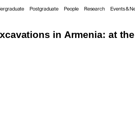
ergraduate
Postgraduate
People
Research
Events & N
x
c
a
v
a
t
i
o
n
s
i
n
A
r
m
e
n
i
a
:
a
t
t
h
e